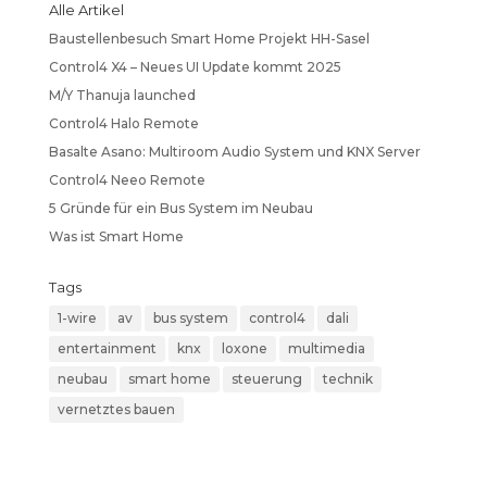
Alle Artikel
Baustellenbesuch Smart Home Projekt HH-Sasel
Control4 X4 – Neues UI Update kommt 2025
M/Y Thanuja launched
Control4 Halo Remote
Basalte Asano: Multiroom Audio System und KNX Server
Control4 Neeo Remote
5 Gründe für ein Bus System im Neubau
Was ist Smart Home
Tags
1-wire
av
bus system
control4
dali
entertainment
knx
loxone
multimedia
neubau
smart home
steuerung
technik
vernetztes bauen