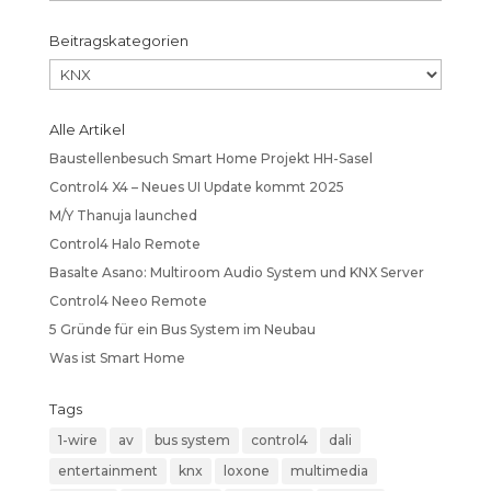
Beitragskategorien
Beitragskategorien
Alle Artikel
Baustellenbesuch Smart Home Projekt HH-Sasel
Control4 X4 – Neues UI Update kommt 2025
M/Y Thanuja launched
Control4 Halo Remote
Basalte Asano: Multiroom Audio System und KNX Server
Control4 Neeo Remote
5 Gründe für ein Bus System im Neubau
Was ist Smart Home
Tags
1-wire
av
bus system
control4
dali
entertainment
knx
loxone
multimedia