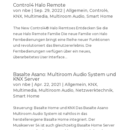
Control4 Halo Remote
von
nbe
|
Sep. 29, 2022
|
Allgemein
,
Control4
,
KNX
,
Multimedia
,
Multiroom Audio
,
Smart Home
The New Control4® Halo Remtoes Entdecken Sie die
neue Halo Remote Familie Die neue Familie von Halo
Fernbedienungen bringt eine Reihe neuer Funktionen
und revolutioniert das Benutzererlebnis. Die
Fernbedienungen verfügen über ein neues,
überarbeitetes User Interface...
Basalte Asano: Multiroom Audio System und
KNX Server
von
nbe
|
Apr. 22, 2021
|
Allgemein
,
KNX
,
Multimedia
,
Multiroom Audio
,
Netzwerktechnik
,
Smart Home
Steuerung: Basalte Home und KNX Das Basalte Asano
Multiroom Audio System ist nahtlos in das
herstellereigene Basalte Home integriert. Der
Musikserver S4 ist auch gleichzeitig Basalte Home Server