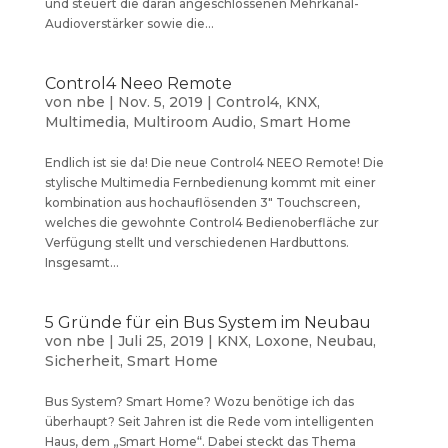
und steuert die daran angeschlossenen Mehrkanal-
Audioverstärker sowie die...
Control4 Neeo Remote
von
nbe
|
Nov. 5, 2019
|
Control4
,
KNX
,
Multimedia
,
Multiroom Audio
,
Smart Home
Endlich ist sie da! Die neue Control4 NEEO Remote! Die
stylische Multimedia Fernbedienung kommt mit einer
kombination aus hochauflösenden 3″ Touchscreen,
welches die gewohnte Control4 Bedienoberfläche zur
Verfügung stellt und verschiedenen Hardbuttons.
Insgesamt...
5 Gründe für ein Bus System im Neubau
von
nbe
|
Juli 25, 2019
|
KNX
,
Loxone
,
Neubau
,
Sicherheit
,
Smart Home
Bus System? Smart Home? Wozu benötige ich das
überhaupt? Seit Jahren ist die Rede vom intelligenten
Haus, dem „Smart Home“. Dabei steckt das Thema