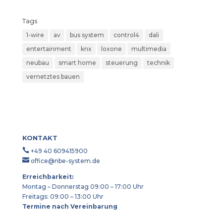
Tags
1-wire
av
bus system
control4
dali
entertainment
knx
loxone
multimedia
neubau
smart home
steuerung
technik
vernetztes bauen
KONTAKT

+49 40 609415900

office@nbe-system.de
Erreichbarkeit:
Montag – Donnerstag 09:00 – 17:00 Uhr
Freitags: 09:00 – 13:00 Uhr
Termine nach Vereinbarung