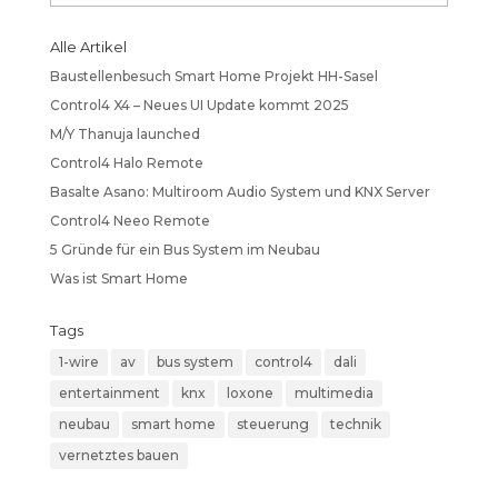
Alle Artikel
Baustellenbesuch Smart Home Projekt HH-Sasel
Control4 X4 – Neues UI Update kommt 2025
M/Y Thanuja launched
Control4 Halo Remote
Basalte Asano: Multiroom Audio System und KNX Server
Control4 Neeo Remote
5 Gründe für ein Bus System im Neubau
Was ist Smart Home
Tags
1-wire
av
bus system
control4
dali
entertainment
knx
loxone
multimedia
neubau
smart home
steuerung
technik
vernetztes bauen