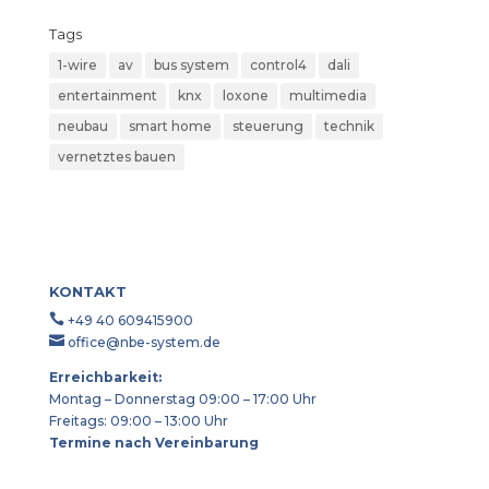
Tags
1-wire
av
bus system
control4
dali
entertainment
knx
loxone
multimedia
neubau
smart home
steuerung
technik
vernetztes bauen
KONTAKT

+49 40 609415900

office@nbe-system.de
Erreichbarkeit:
Montag – Donnerstag 09:00 – 17:00 Uhr
Freitags: 09:00 – 13:00 Uhr
Termine nach Vereinbarung